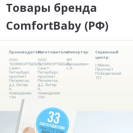
Товары бренда
ComfortBaby (РФ)
Производитель:
Изготовитель:
Импортер:
Сервисный
центр:
ООО
ООО
ИП
"КОМФОРТБЕБИ»,
"КОМФОРТБЕБИ»,
Лукашевич
г.Минск,
Санкт-
Санкт-
С.А.
Проспект
Петербург,
Петербург,
Победителей
проспект
проспект
131
Пятилеток,
Пятилеток,
д.2, Литер
д.2, Литер
А,
А,
помещение
помещение
11Н
11Н