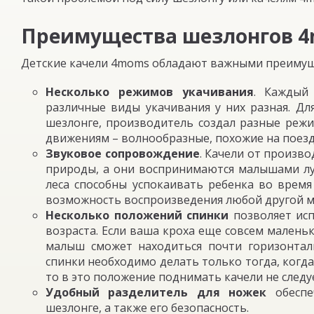
Преимущества шезлонгов 
Детские качели 4moms обладают важными преимущ
Несколько режимов укачивания
. Каждый
различные виды укачивания у них разная. Дл
шезлонге, производитель создал разные режи
движениям – волнообразные, похожие на поезд
Звуковое сопровождение
. Качели от произв
природы, а они воспринимаются малышами лу
леса способны успокаивать ребенка во врем
возможность воспроизведения любой другой м
Несколько положений спинки
позволяет исп
возраста. Если ваша кроха еще совсем малень
малыш сможет находиться почти горизонтал
спинки необходимо делать только тогда, когда 
то в это положение поднимать качели не следу
Удобный разделитель для ножек
обеспе
шезлонге, а также его безопасность.