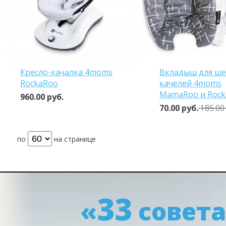
Кресло-качалка 4moms
Вкладыш для ше
RockaRoo
качелей 4moms
MamaRoo и Rock
960.00 руб.
70.00 руб.
185.00 
по
на странице
33
«
совета