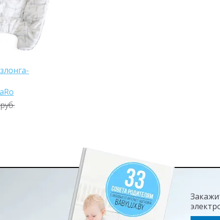
злонга-
aRo
руб.
Закажи
электр