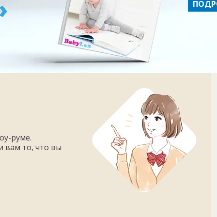
»
ПОДРО
оу-руме.
 вам то, что вы