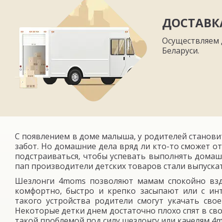
ДОСТАВК
Осуществляем 
Беларуси.
С появлением в доме малыша, у родителей станови
забот. Но домашние дела вряд ли кто-то сможет 
подстраиваться, чтобы успевать выполнять домаш
пап производители детских товаров стали выпуск
Шезлонги 4moms позволяют мамам спокойно вздо
комфортно, быстро и крепко засыпают или с ин
такого устройства родители смогут укачать сво
Некоторые детки днем достаточно плохо спят в сво
такой проблемой под силу шезлонгу или качелям 4