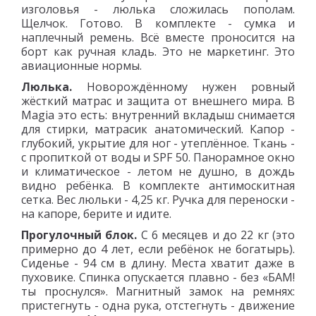
изголовья - люлька сложилась пополам.
Щелчок. Готово. В комплекте - сумка и
наплечный ремень. Всё вместе проносится на
борт как ручная кладь. Это не маркетинг. Это
авиационные нормы.
Люлька.
Новорождённому нужен ровный
жёсткий матрас и защита от внешнего мира. В
Magia это есть: внутренний вкладыш снимается
для стирки, матрасик анатомический. Капор -
глубокий, укрытие для ног - утеплённое. Ткань -
с пропиткой от воды и SPF 50. Панорамное окно
и климатическое - летом не душно, в дождь
видно ребёнка. В комплекте антимоскитная
сетка. Вес люльки - 4,25 кг. Ручка для переноски -
на капоре, берите и идите.
Прогулочный блок.
С 6 месяцев и до 22 кг (это
примерно до 4 лет, если ребёнок не богатырь).
Сиденье - 94 см в длину. Места хватит даже в
пуховике. Спинка опускается плавно - без «БАМ!
ты проснулся». Магнитный замок на ремнях:
пристегнуть - одна рука, отстегнуть - движение