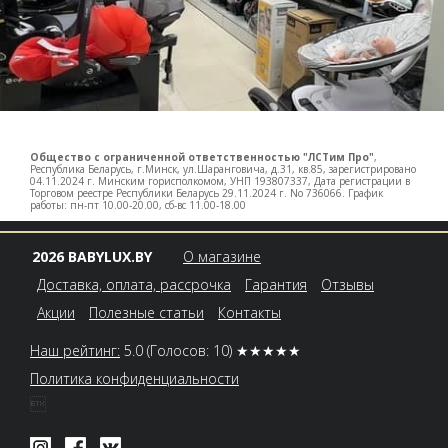
Общество с ограниченной ответственностью "ЛСТим Про"
,
Республика Беларусь, г.Минск, ул.Шаранговича, д.31, кв.85, зарегистрировано
04.11.2024 г. Минским горисполкомом, УНП 193807337, Дата регистрации в
Торговом реестре Республики Беларусь 29.11.2024 г. No 736066. График
работы: пн-пт 10.00-20.00, сб-вс 11.00-18.00
2026 BABYLUX.BY
О магазине
Доставка, оплата, рассрочка
Гарантия
Отзывы
Акции
Полезные статьи
Контакты
Наш рейтинг:
5.0
(Голосов: 10)
★★★★★
Политика конфиденциальности
