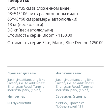
Габариты:
85*51*35 см (в сложенном виде)
93*51*106 см (в разложенном виде)
65*43*60 см (размеры автолюльки)
13 кг (вес коляски)
3.8 кг (вес автолюльки)
Стоимость серии Bloom - 1150.00
Стоимость серии Elite, Manri, Blue Denim- 1250.00
Производитель:
Изготовитель:
JiaxingHuattianxiang Bike
JiaxingHuattianxiang Bike
Factory Co Ltd Add: No121
Factory Co Ltd Add: No121
Zhenguan Road, Tanghui
Zhenguan Road, Tanghui
Industrial park, (China)
Industrial park, (China)
Импортер:
Сервисный центр:
ИП Лукашевич
г.Минск, Проспект
Победителей 131