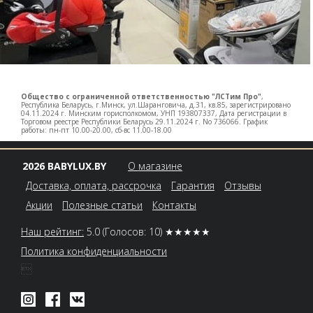
Общество с ограниченной ответственностью "ЛСТим Про"
,
Республика Беларусь, г.Минск, ул.Шаранговича, д.31, кв.85, зарегистрировано
04.11.2024 г. Минским горисполкомом, УНП 193807337, Дата регистрации в
Торговом реестре Республики Беларусь 29.11.2024 г. No 736066. График
работы: пн-пт 10.00-20.00, сб-вс 11.00-18.00
2026 BABYLUX.BY
О магазине
Доставка, оплата, рассрочка
Гарантия
Отзывы
Акции
Полезные статьи
Контакты
Наш рейтинг:
5.0
(Голосов: 10)
★★★★★
Политика конфиденциальности
